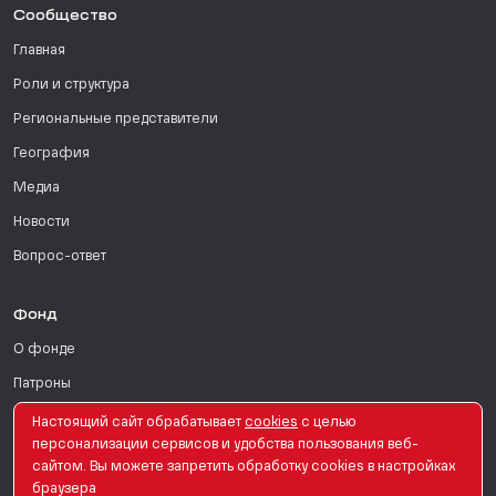
Сообщество
Главная
Роли и структура
Региональные представители
География
Медиа
Новости
Вопрос-ответ
Фонд
О фонде
Патроны
Поддержать
Настоящий сайт обрабатывает
сookies
с целью
персонализации сервисов и удобства пользования веб-
Для СМИ
сайтом. Вы можете запретить обработку сookies в настройках
браузера