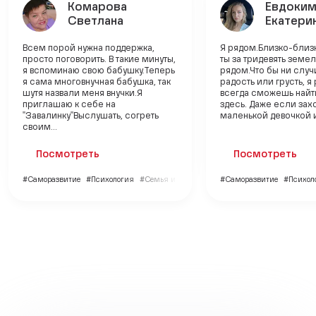
Комарова
Евдоки
Светлана
Екатери
Всем порой нужна поддержка,
Я рядом.Близко-близ
просто поговорить. В такие минуты,
ты за тридевять земель
я вспоминаю свою бабушку.Теперь
рядом.Что бы ни случ
я сама многовнучная бабушка, так
радость или грусть, я
шутя назвали меня внучки.Я
всегда сможешь найт
приглашаю к себе на
здесь. Даже если зах
"Завалинку"Выслушать, согреть
маленькой девочкой и 
своим...
Посмотреть
Посмотреть
#Саморазвитие
#Психология
#Семья и дети
#Саморазвитие
#Психол