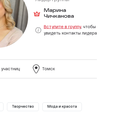
Лидер группы
Марина
Чичканова
Вступите в группу
, чтобы
увидеть контакты лидера
 участниц
Томск
Творчество
Мода и красота