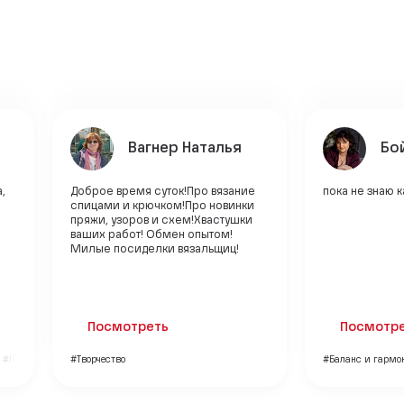
Вагнер Наталья
Бо
,
Доброе время суток!Про вязание
пока не знаю 
спицами и крючком!Про новинки
пряжи, узоров и схем!Хвастушки
ваших работ! Обмен опытом!
Милые посиделки вязальщиц!
Посмотреть
Посмотр
#Личный бренд
#Творчество
#Баланс и гармо