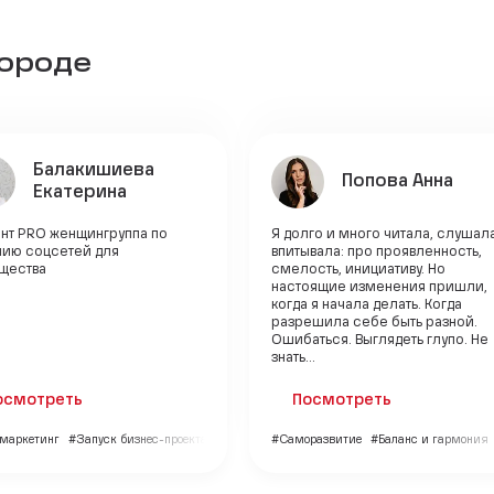
городе
Балакишиева
Попова Анна
Екатерина
ент PRO женщингруппа по
Я долго и много читала, слушала
нию соцсетей для
впитывала: про проявленность,
щества
смелость, инициативу. Но
настоящие изменения пришли,
когда я начала делать. Когда
разрешила себе быть разной.
Ошибаться. Выглядеть глупо. Не
знать...
осмотреть
Посмотреть
 маркетинг
#Запуск бизнес-проекта
#Саморазвитие
#Баланс и гармония