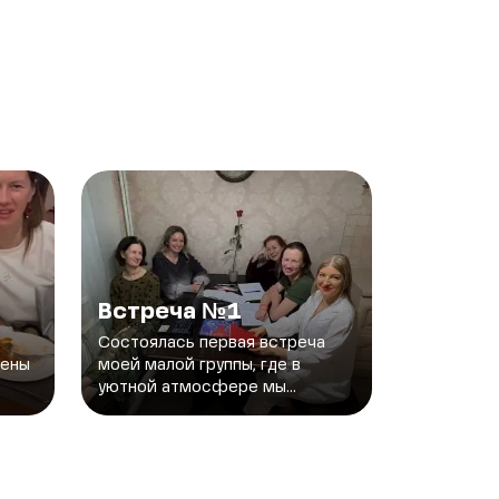
Встреча №1
Состоялась первая встреча
чены
моей малой группы, где в
уютной атмосфере мы...