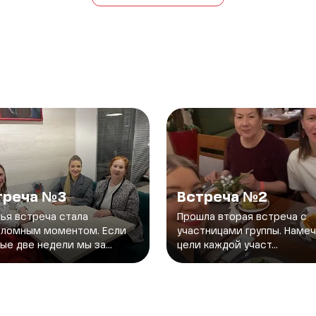
треча №3
Встреча №2
ья встреча стала
Прошла вторая встреча с
еломным моментом. Если
участницами группы. Наме
ые две недели мы за...
цели каждой участ...