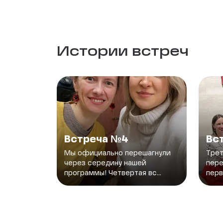
Истории встреч
Встреча №4
Вс
Мы официально перешагнули
Трет
через середину нашей
пер
программы! Четвертая вс...
перв