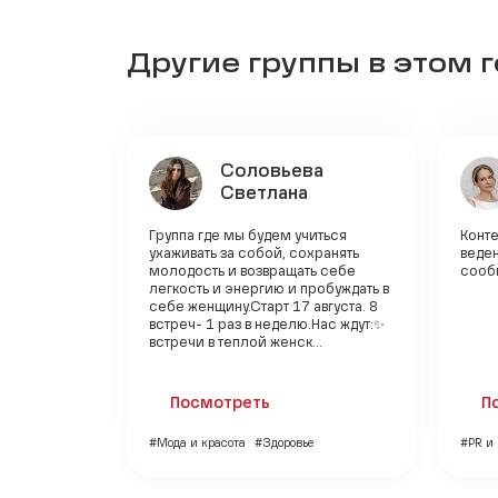
Другие группы в этом 
Соловьева
Светлана
Группа где мы будем учиться
Конт
ухаживать за собой, сохранять
веде
молодость и возвращать себе
сооб
легкость и энергию и пробуждать в
себе женщину.Старт 17 августа. 8
встреч- 1 раз в неделю.Нас ждут:✨
встречи в теплой женск...
Посмотреть
П
#Мода и красота
#Здоровье
#PR и