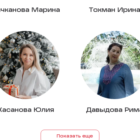
чканова Марина
Тохман Ирин
Хасанова Юлия
Давыдова Рим
Показать еще