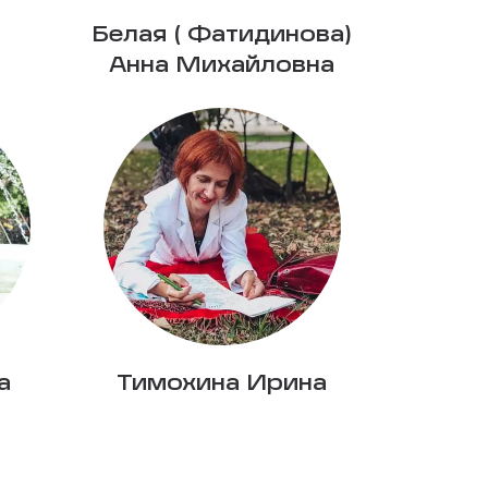
а
Белая ( Фатидинова)
Анна Михайловна
а
Тимохина Ирина