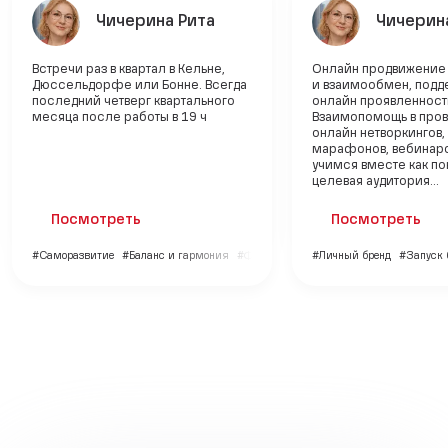
Чичерина Рита
Чичерин
Встречи раз в квартал в Кельне,
Онлайн продвижение 
Дюссельдорфе или Бонне. Всегда
и взаимообмен, подд
последний четверг квартального
онлайн проявленност
месяца после работы в 19 ч
Взаимопомощь в про
онлайн нетворкингов,
марафонов, вебинар
учимся вместе как пон
целевая аудитория...
Посмотреть
Посмотреть
#Саморазвитие
#Баланс и гармония
#Финансы
#Личный бренд
#Запуск 