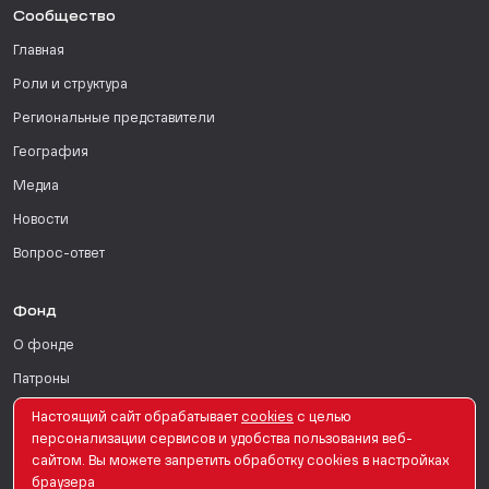
Сообщество
Главная
Роли и структура
Региональные представители
География
Медиа
Новости
Вопрос-ответ
Фонд
О фонде
Патроны
Поддержать
Настоящий сайт обрабатывает
сookies
с целью
персонализации сервисов и удобства пользования веб-
Для СМИ
сайтом. Вы можете запретить обработку сookies в настройках
браузера