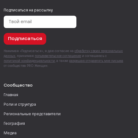
Подписаться на рассылку
Подписаться
Нажимая «Подписаться», я даю согласие на
обработку своих персональных
данных
, принимаю
пользовательское соглашение
и соглашаюсь с
политикой конфиденциальности
, а также
разрешаю отправлять мне письма
от сообщества PRO Женщин.
Сообщество
Главная
Роли и структура
Региональные представители
География
Медиа