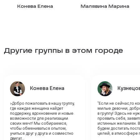
Конева Елена
Малявина Марина
Другие группы в этом городе
Конева Елена
Кузнецо
>Добро пожаловать в нашу группу,
"Если не сейчас,то ко
где каждая женщина найдет
милые девочки, добр
поддержку, вдохновение и новые
в группу! Здесь не ну
возможности для реализации
проявить себя, заявит
своих мечт! Мы собираемся,
истинных желаниях. 
чтобы обмениваться опытом,
будем достигать пос
учиться друг у друга и совместно
целей, в атмосфере п
двигат...