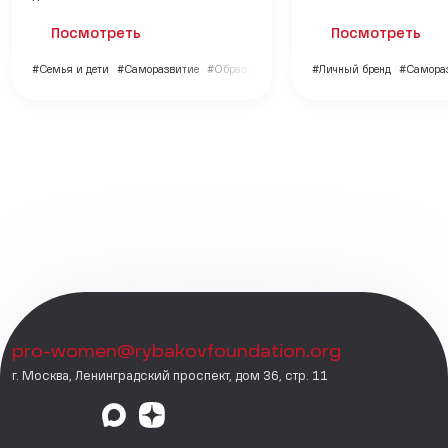
Посмотреть
Посмотреть
#Семья и дети
#Саморазвитие
#Образование
#Личный бренд
#Самора
pro-women@rybakovfoundation.org
г. Москва, Ленинградский проспект, дом 36, стр. 11