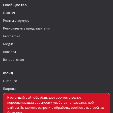
Сообщество
Главная
Роли и структура
Региональные представители
География
Медиа
Новости
Вопрос-ответ
Фонд
О фонде
Патроны
Поддержать
Настоящий сайт обрабатывает
сookies
с целью
персонализации сервисов и удобства пользования веб-
Для СМИ
сайтом. Вы можете запретить обработку сookies в настройках