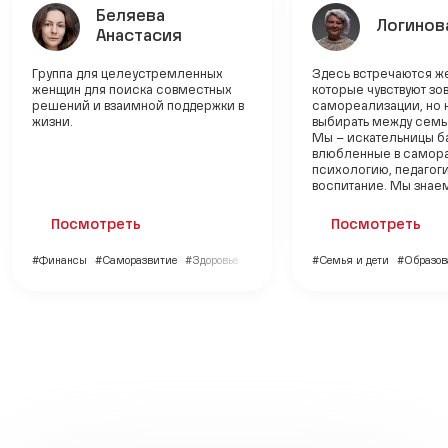
Беляева
Логинов
Анастасия
Группа для целеустремленных
Здесь встречаются ж
женщин для поиска совместных
которые чувствуют зов
решений и взаимной поддержки в
самореализации, но н
жизни.
выбирать между семь
Мы – искательницы б
влюбленные в самора
психологию, педагоги
воспитание. Мы знаем,
Посмотреть
Посмотреть
#Финансы
#Саморазвитие
#Здоровье
#Семья и дети
#Образов