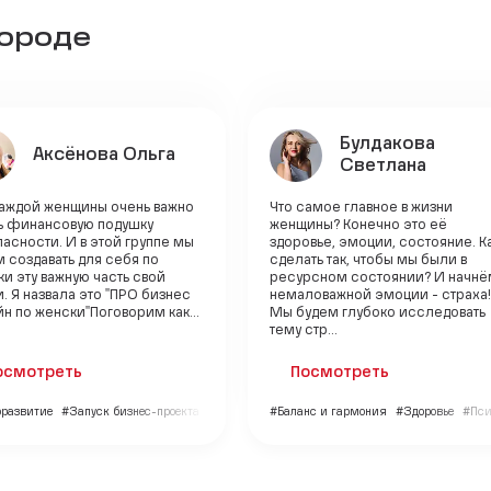
городе
Булдакова
Аксёнова Ольга
Светлана
каждой женщины очень важно
Что самое главное в жизни
ь финансовую подушку
женщины? Конечно это её
асности. И в этой группе мы
здоровье, эмоции, состояние. К
 создавать для себя по
сделать так, чтобы мы были в
и эту важную часть свой
ресурсном состоянии? И начнё
. Я назвала это "ПРО бизнес
немаловажной эмоции - страха!
н по женски"Поговорим как...
Мы будем глубоко исследовать
тему стр...
осмотреть
Посмотреть
развитие
#Запуск бизнес-проекта
#Финансы
#Баланс и гармония
#Здоровье
#Пси