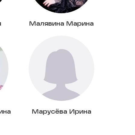
я
Малявина Марина
ина
Марусёва Ирина