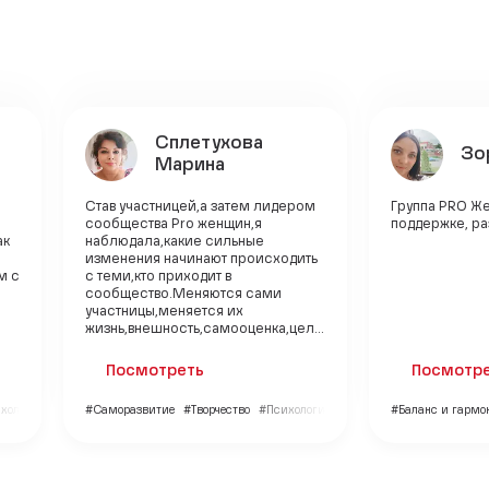
Сплетухова
Зо
Марина
Став участницей,а затем лидером
Группа PRO Ж
сообщества Pro женщин,я
поддержке, ра
ак
наблюдала,какие сильные
изменения начинают происходить
м с
с теми,кто приходит в
сообщество.Меняются сами
участницы,меняется их
жизнь,внешность,самооценка,цел...
Посмотреть
Посмотр
хология
#Саморазвитие
#Творчество
#Психология
#Баланс и гармо