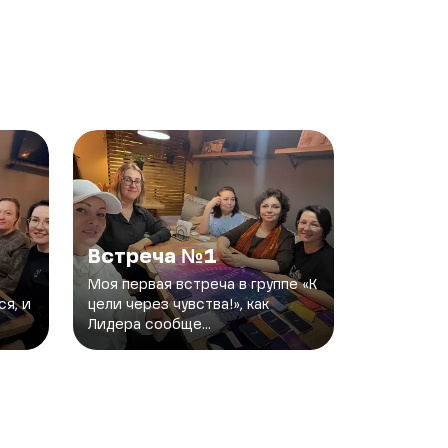
Встреча №1
Моя первая встреча в группе «К
я, и
цели через чувства!», как
Лидера сообще...