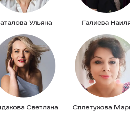
аталова Ульяна
Галиева Наил
лдакова Светлана
Сплетухова Мар