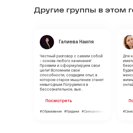
Другие группы в этом 
Галиева Наиля
Честный разговор с самим собой
Для 
- основа любого начинания!
имет
Проявим и сформулируем свои
безоп
цели! Вспомним свои
будем
способности, создадим опыт, в
женск
котором старое мышление станет
жизни
невыгодным.Погрузимся в
онлай
бессознательное, выя...
Посмотреть
П
#Образование
#Продажи
#Саморазвитие
#Само