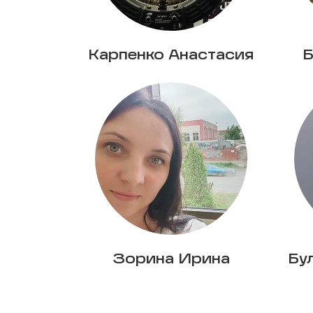
Карпенко Анастасия
Б
Зорина Ирина
Бу