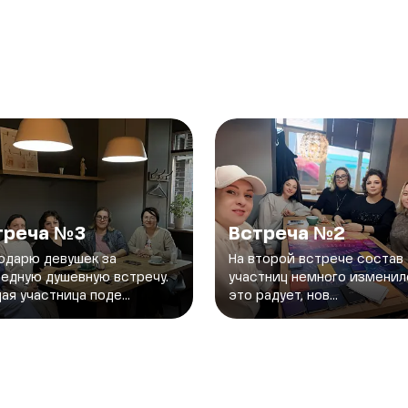
треча №3
Встреча №2
одарю девушек за
На второй встрече состав
едную душевную встречу.
участниц немного изменилс
ая участница поде...
это радует, нов...