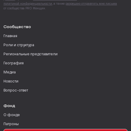
политикой конфиденциальности
, а также
разрешаю отправлять мне письма
от сообщества PRO Женщин.
Сообщество
Главная
Роли и структура
Региональные представители
География
Медиа
Новости
Вопрос-ответ
Фонд
О фонде
Патроны