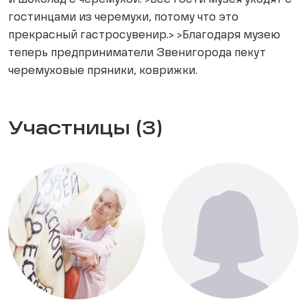
и шоколад с черемухой. >Все гости музея уходят с
гостинцами из черемухи, потому что это
прекрасный гастросувенир.> >Благодаря музею
теперь предприниматели Звенигорода пекут
черемуховые пряники, коврижки.
Участницы (3)