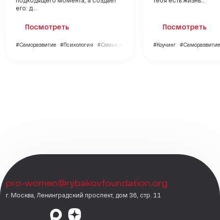
подходящего момента, а создаёт
тебя есть жизнь...
его: д...
Посмотреть
Посмотреть
#Саморазвитие
#Психология
#Семья и дети
#Коучинг
#Саморазвитие
pro-women@rybakovfoundation.org
г. Москва, Ленинградский проспект, дом 36, стр. 11