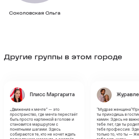
Соколовская Ольга
Другие группы в этом городе
Плисс Маргарита
Журавле
„Движения к мечте“ — это
"Мудрая женщина"!Пре
пространство, где мечта перестаёт
ты приходишь в гостин
быть просто картинкой в голове и
камин. Здесь не важн
становится маршрутом с
тебе лет, где ты родил
понятными шагами. Здесь
тебя профессия. Зде
собираются те, кто не хочет ждать
только то, что ты — Ж