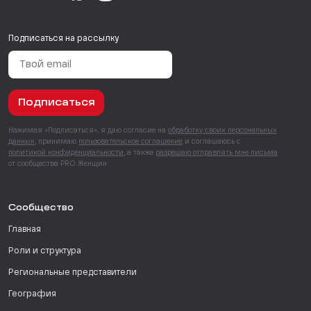
Подписаться на рассылку
Подписаться
Нажимая «Подписаться», я даю согласие на
обработку своих персональных
данных
, принимаю
пользовательское соглашение
и соглашаюсь с
политикой конфиденциальности
, а также
разрешаю отправлять мне письма
от сообщества PRO Женщин.
Сообщество
Главная
Роли и структура
Региональные представители
География