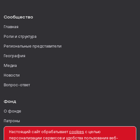
Сообщество
Главная
Роли и структура
Региональные представители
География
Медиа
Новости
Вопрос-ответ
Фонд
О фонде
Патроны
Поддержать
Настоящий сайт обрабатывает
сookies
с целью
персонализации сервисов и удобства пользования веб-