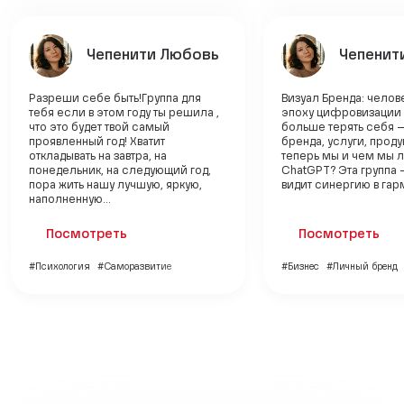
Чепенити Любовь
Чепенит
Разреши себе быть!Группа для
Визуал Бренда: челов
тебя если в этом году ты решила ,
эпоху цифровизации
что это будет твой самый
больше терять себя 
проявленный год! Хватит
бренда, услуги, продук
откладывать на завтра, на
теперь мы и чем мы 
понедельник, на следующий год,
ChatGPT? Эта группа —
пора жить нашу лучшую, яркую,
видит синергию в гарм
наполненную...
Посмотреть
Посмотреть
#Психология
#Саморазвитие
#Бизнес
#Личный бренд