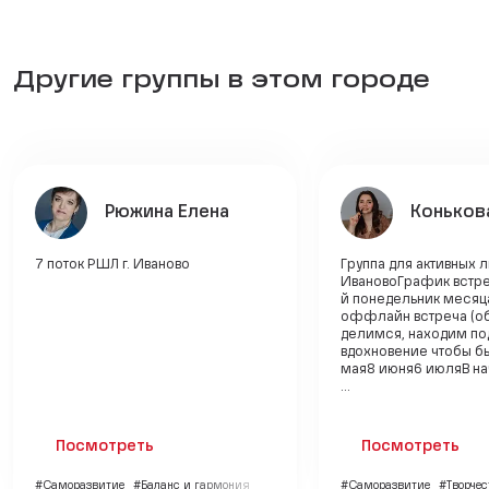
Другие группы в этом городе
Рюжина Елена
Коньков
7 поток РШЛ г. Иваново
Группа для активных л
ИвановоГрафик встр
й понедельник месяца
оффлайн встреча (о
делимся, находим по
вдохновение чтобы б
мая8 июня6 июляВ на
...
Посмотреть
Посмотреть
#Саморазвитие
#Баланс и гармония
#Саморазвитие
#Творчес