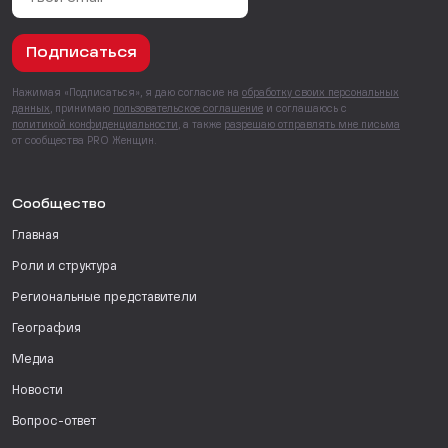
Подписаться
Нажимая «Подписаться», я даю согласие на
обработку своих персональных
данных
, принимаю
пользовательское соглашение
и соглашаюсь с
политикой конфиденциальности
, а также
разрешаю отправлять мне письма
от сообщества PRO Женщин.
Сообщество
Главная
Роли и структура
Региональные представители
География
Медиа
Новости
Вопрос-ответ