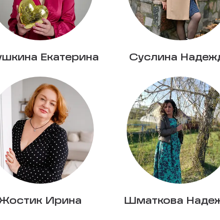
ушкина Екатерина
Суслина Надеж
Жостик Ирина
Шматкова Наде