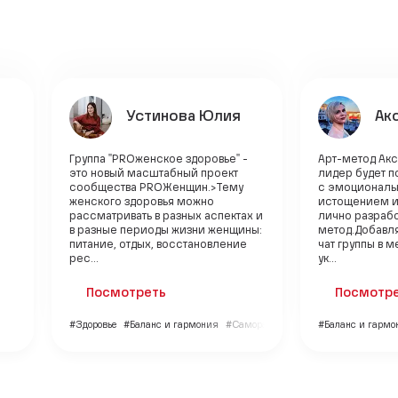
Устинова Юлия
Ак
Группа "PROженское здоровье" -
Арт-метод Акс
это новый масштабный проект
лидер будет п
сообщества PROЖенщин.>Тему
с эмоциональ
женского здоровья можно
истощением и
рассматривать в разных аспектах и
лично разраб
в разные периоды жизни женщины:
метод.Добавля
питание, отдых, восстановление
чат группы в 
рес...
ук...
Посмотреть
Посмотр
#Здоровье
#Баланс и гармония
#Саморазвитие
#Баланс и гармо