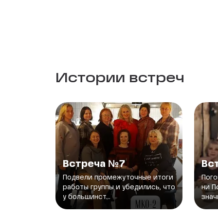
Истории встреч
Встреча №7
Вс
Подвели промежуточные итоги
Пого
работы группы и убедились, что
ни П
у большинст...
знач