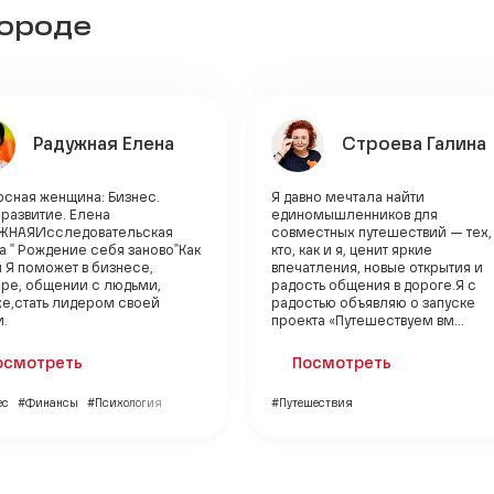
городе
Радужная Елена
Строева Галина
рсная женщина: Бизнес.
Я давно мечтала найти
развитие. Елена
единомышленников для
ЖНАЯИсследовательская
совместных путешествий — тех,
а " Рождение себя заново"Как
кто, как и я, ценит яркие
 Я поможет в бизнесе,
впечатления, новые открытия и
ере, общении с людьми,
радость общения в дороге.Я с
хе,стать лидером своей
радостью объявляю о запуске
и.
проекта «Путешествуем вм...
осмотреть
Посмотреть
ес
#Финансы
#Психология
#Путешествия