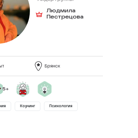
Людмила
Пестрецова
ыт
Брянск
ния
Коучинг
Психология