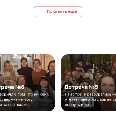
Показать еще
треча №6
Встреча №5
ворили о том, что ни Хейт,
На встрече разбирались к
оддержка не могут
утекает энергия и как ее 
ительно повли...
вернуть и да...