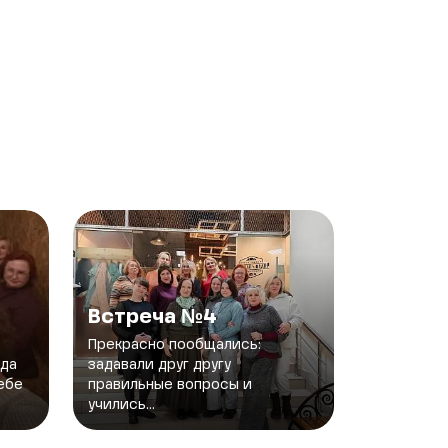
Встреча №4
Прекрасно пообщались:
уда
задавали друг другу
себе
правильные вопросы и
учились...