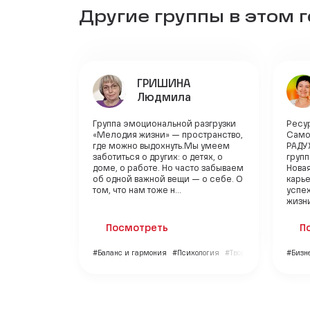
Другие группы в этом 
ГРИШИНА
Людмила
Группа эмоциональной разгрузки
Ресу
«Мелодия жизни» — пространство,
Само
где можно выдохнуть.Мы умеем
РАДУ
заботиться о других: о детях, о
групп
доме, о работе. Но часто забываем
Новая
об одной важной вещи — о себе. О
карь
том, что нам тоже н...
успе
жизн
Посмотреть
П
#Баланс и гармония
#Психология
#Творчество
#Бизн