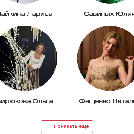
Чайкина Лариса
Савиных Юли
Бирюкова Ольга
Фещенко Натал
Показать еще