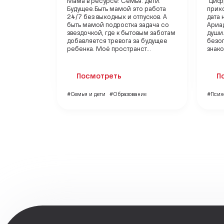
Мама в ресурсе: Семья. Дети.
"Цифр
Будущее.Быть мамой это работа
прихо
24/7 без выходных и отпусков. А
дата 
быть мамой подростка задача со
Ариа
звездочкой, где к бытовым заботам
души.
добавляется тревога за будущее
безо
ребенка. Моё пространст...
знако
Посмотреть
П
#Семья и дети
#Образование
#Псих