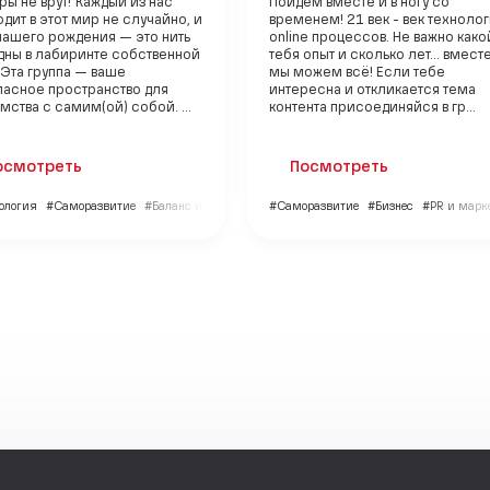
ы не врут!"Каждый из нас
Пойдем вместе и в ногу со
дит в этот мир не случайно, и
временем! 21 век - век технолог
нашего рождения — это нить
online процессов. Не важно како
дны в лабиринте собственной
тебя опыт и сколько лет... вмест
Эта группа — ваше
мы можем всё! Если тебе
пасное пространство для
интересна и откликается тема
мства с самим(ой) собой. ...
контента присоединяйся в гр...
осмотреть
Посмотреть
ология
#Саморазвитие
#Баланс и гармония
#Саморазвитие
#Бизнес
#PR и марк