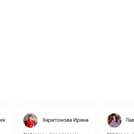
ия
Харитонова Ирина
Па