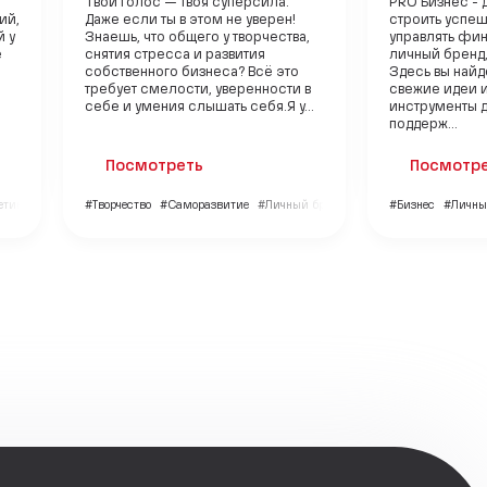
Твой голос — твоя суперсила.
PRO Бизнес - д
ий,
Даже если ты в этом не уверен!
строить успеш
й у
Знаешь, что общего у творчества,
управлять фин
е
снятия стресса и развития
личный бренд,
собственного бизнеса? Всё это
Здесь вы найд
требует смелости, уверенности в
свежие идеи 
себе и умения слышать себя.Я у...
инструменты д
поддерж...
Посмотреть
Посмотр
етинг
#Творчество
#Саморазвитие
#Личный бренд
#Бизнес
#Личны