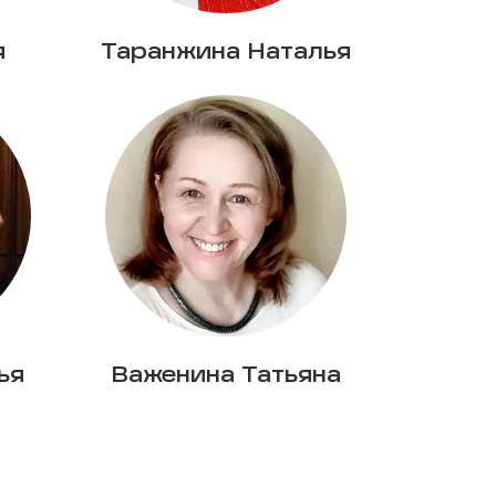
я
Таранжина Наталья
ья
Важенина Татьяна