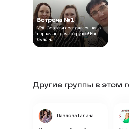
Встреча №1
УРА! Сегодня состоялась наша
первая встреча в группе! Нас
было н...
Другие группы в этом 
Павлова Галина