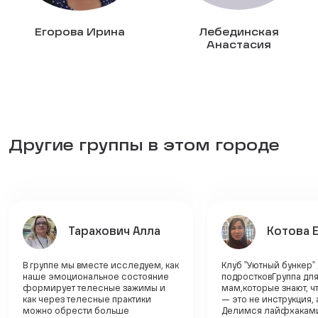
Егорова Ирина
Лебединская
Анастасия
Другие группы в этом городе
Тарахович Алла
Котова 
В группе мы вместе исследуем, как
Клуб "Уютный бункер"
наше эмоциональное состояние
подростковГруппа дл
формирует телесные зажимы и
мам,которые знают, ч
как через телесные практики
— это не инструкция, а
можно обрести больше
Делимся лайфхаками