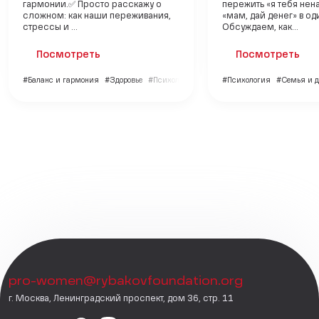
гармонии.✅ Просто расскажу о
пережить «я тебя нен
сложном: как наши переживания,
«мам, дай денег» в од
стрессы и ...
Обсуждаем, как...
Посмотреть
Посмотреть
#Баланс и гармония
#Здоровье
#Психология
#Психология
#Семья и д
pro-women@rybakovfoundation.org
г. Москва, Ленинградский проспект, дом 36, стр. 11