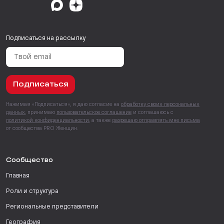
Подписаться на рассылку
Подписаться
Нажимая «Подписаться», я даю согласие на
обработку своих персональных
данных
, принимаю
пользовательское соглашение
и соглашаюсь с
политикой конфиденциальности
, а также
разрешаю отправлять мне письма
от сообщества PRO Женщин.
Сообщество
Главная
Роли и структура
Региональные представители
География