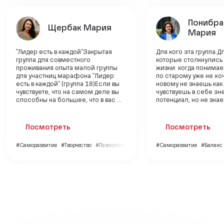
Понибра
Щербак Мария
Мария
"Лидер есть в каждой"Закрытая
Для кого эта группа:Д
группа для совместного
которые столкнулись
проживания опыта малой группы
жизни: когда понимае
для участниц марафона "Лидер
по старому уже не хо
есть в каждой" (группа 18)Если вы
новому не знаешь как.
чувствуете, что на самом деле вы
чувствуешь в себе эн
способны на большее, что в вас ...
потенциал, но не знаеш
Посмотреть
Посмотреть
#Саморазвитие
#Творчество
#Психология
#Саморазвитие
#Баланс