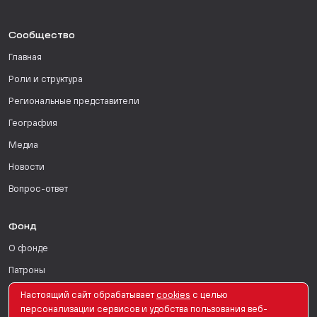
Сообщество
Главная
Роли и структура
Региональные представители
География
Медиа
Новости
Вопрос-ответ
Фонд
О фонде
Патроны
Поддержать
Настоящий сайт обрабатывает
сookies
с целью
персонализации сервисов и удобства пользования веб-
Для СМИ