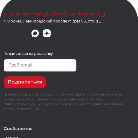
pro-women@rybakovfoundation.org
г. Москва, Ленинградский проспект, дом 36, стр. 11
Подписаться на рассылку
Подписаться
Нажимая «Подписаться», я даю согласие на
обработку своих персональных
данных
, принимаю
пользовательское соглашение
и соглашаюсь с
политикой конфиденциальности
, а также
разрешаю отправлять мне письма
от сообщества PRO Женщин.
Сообщество