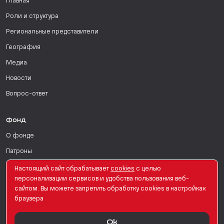
Главная
Роли и структура
Региональные представители
География
Медиа
Новости
Вопрос-ответ
Фонд
О фонде
Патроны
Поддержать
Настоящий сайт обрабатывает
сookies
с целью
персонализации сервисов и удобства пользования веб-
Для СМИ
сайтом. Вы можете запретить обработку сookies в настройках
браузера
English Version
Ok