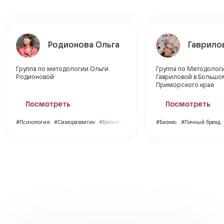
Родионова Ольга
Гаврило
Группа по методологии Ольги
Группа по Методолог
Родионовой
Гавриловой в Большо
Приморского края
Посмотреть
Посмотреть
#Психология
#Саморазвитие
#Баланс и гармония
#Бизнес
#Личный бренд