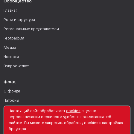
Сообщество
Главная
Роли и структура
Региональные представители
География
Медиа
Новости
Вопрос-ответ
Фонд
О фонде
Патроны
Поддержать
Настоящий сайт обрабатывает
сookies
с целью
персонализации сервисов и удобства пользования веб-
Для СМИ
сайтом. Вы можете запретить обработку сookies в настройках
браузера