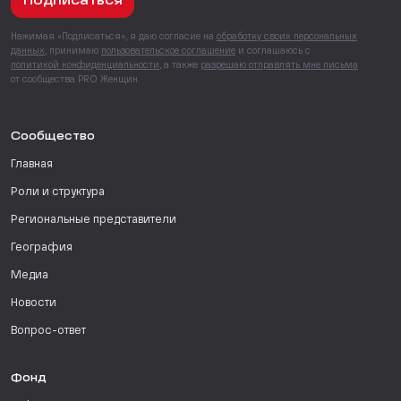
Подписаться
Нажимая «Подписаться», я даю согласие на
обработку своих персональных
данных
, принимаю
пользовательское соглашение
и соглашаюсь с
политикой конфиденциальности
, а также
разрешаю отправлять мне письма
от сообщества PRO Женщин.
Сообщество
Главная
Роли и структура
Региональные представители
География
Медиа
Новости
Вопрос-ответ
Фонд