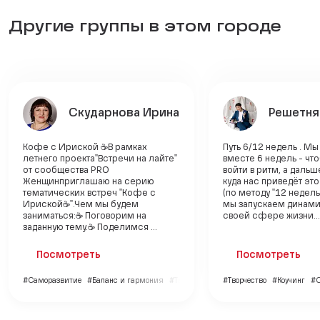
Другие группы в этом городе
Скударнова Ирина
Решетня
Кофе с Ириской ☕В рамках
Путь 6/12 недель . М
летнего проекта"Встречи на лайте"
вместе 6 недель - чт
от сообщества PRO
войти в ритм, а даль
Женщин приглашаю на серию
куда нас приведёт эт
тематических встреч "Кофе с
(по методу "12 недель 
Ириской☕". Чем мы будем
мы запускаем динами
заниматься: ☕ Поговорим на
своей сфере жизни...
заданную тему. ☕ Поделимся ...
Посмотреть
Посмотреть
#Саморазвитие
#Баланс и гармония
#Творчество
#Творчество
#Коучинг
#С