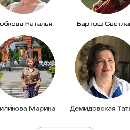
обкова Наталья
Бартош Светла
иликова Марина
Демидовская Тат