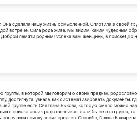
. Она сделала нашу жизнь осмысленной. Сплотила в своей г
ждой встрече. Сила рода жива. Мы видим, каким чудесным о
 Доброй памяти родным! Успеха вам, женщины, в поиске! До 
ю группы, в которой мы говорим о своих предках, родословной
руппу, достигнута: узнала, как систематизировать документы, 
нашей группе есть Светлана Быкова, которую смело можно н
и в поиске своих родственников. если бы не эта группа, то
ы посвятили поиску своих предков. Спасибо, Галина Каширина