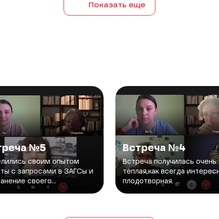
Показать еще
треча №5
Встреча №4
елились своим опытом
Встреча получилась очень
ты с запросами в ЗАГСы и
тёплая,как всегда интерес
анение своего...
плодотворная. ...