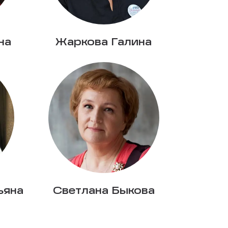
на
Жаркова Галина
ьяна
Светлана Быкова