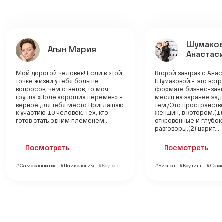
Шумако
Агын Мария
Анастас
Мой дорогой человек! Если в этой
Второй завтрак с Ана
точке жизни у тебя больше
Шумаковой - это встр
вопросов, чем ответов, то моя
формате бизнес-завтр
группа «Поле хороших перемен» -
месяц на заранее за
верное для тебя место.Приглашаю
тему.Это пространств
к участию 10 человек. Тех, кто
женщин, в котором:(1)
готов стать одним племенем...
откровенные и глубо
разговоры;(2) царит...
Посмотреть
Посмотреть
#Саморазвитие
#Психология
#Коучинг
#Бизнес
#Коучинг
#Само