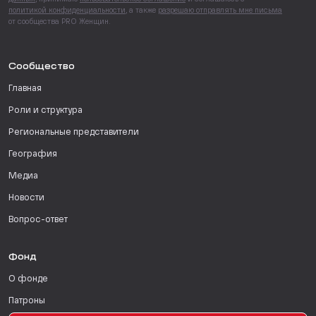
политикой конфиденциальности
, а также
разрешаю отправлять мне письма
от сообщества PRO Женщин.
Сообщество
Главная
Роли и структура
Региональные представители
География
Медиа
Новости
Вопрос-ответ
Фонд
О фонде
Патроны