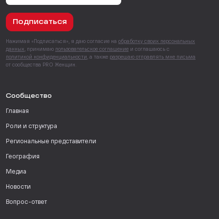
Подписаться
Нажимая «Подписаться», я даю согласие на
обработку своих персональных
данных
, принимаю
пользовательское соглашение
и соглашаюсь с
политикой конфиденциальности
, а также
разрешаю отправлять мне письма
от сообщества PRO Женщин.
Сообщество
Главная
Роли и структура
Региональные представители
География
Медиа
Новости
Вопрос-ответ