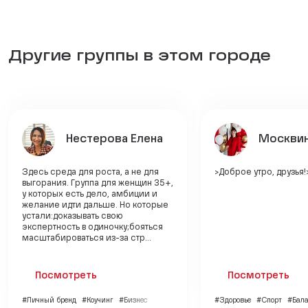
Другие группы в этом городе
Нестерова Елена
Москвин
Здесь среда для роста, а не для
>Доброе утро, друзья!
выгорания. Группа для женщин 35+,
у которых есть дело, амбиции и
желание идти дальше. Но которые
устали:доказывать свою
экспертность в одиночку;бояться
масштабироваться из-за стр...
Посмотреть
Посмотреть
#Личный бренд
#Коучинг
#Бизнес
#Здоровье
#Спорт
#Бала