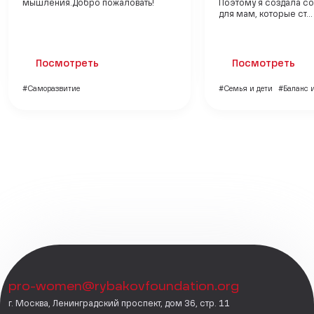
мышления.Добро пожаловать!
Поэтому я создала с
для мам, которые ст...
Посмотреть
Посмотреть
#Саморазвитие
#Семья и дети
#Баланс 
pro-women@rybakovfoundation.org
г. Москва, Ленинградский проспект, дом 36, стр. 11