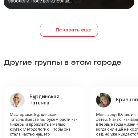
заболели. Посидели,познак...
Показать еще
Другие группы в этом городе
Бурдинская
Кривцов
Татьяна
Мастерская Бурдинской
Меня зовут Юлия, и я
ТатьяныВместе мы будем расти как
детей. Я знаю, как ва
Лидеры и проживать в малых
в первые годы жизни
кругах Методологию, чтобы она
когда они ещё не ходя
стала частью нашего
сад, но уже нуждаютс