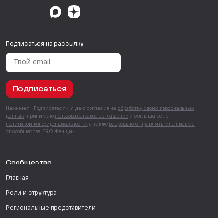
Подписаться на рассылку
Подписаться
Нажимая «Подписаться», я даю согласие на
обработку своих персональных
данных
, принимаю
пользовательское соглашение
и соглашаюсь с
политикой конфиденциальности
, а также
разрешаю отправлять мне письма
от сообщества PRO Женщин.
Сообщество
Главная
Роли и структура
Региональные представители