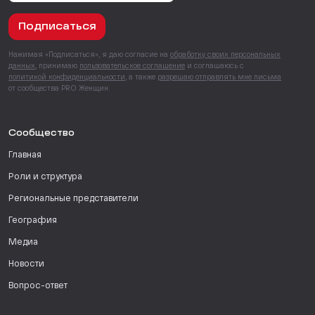
Подписаться
Нажимая «Подписаться», я даю согласие на
обработку своих персональных
данных
, принимаю
пользовательское соглашение
и соглашаюсь с
политикой конфиденциальности
, а также
разрешаю отправлять мне письма
от сообщества PRO Женщин.
Сообщество
Главная
Роли и структура
Региональные представители
География
Медиа
Новости
Вопрос-ответ