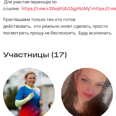
.Для участия переходи по
ссылке:
https://t.me/+32sqXIUb15gzNzMy
">
https://t.
Приглашаем только тех кто готов
действовать, кто реально хочет сделать, просто
посмотреть прошу не беспокоить. Буду исключать.
Участницы (17)