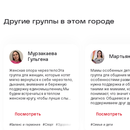
Другие группы в этом городе
Мурзакаева
Мартьян
Гульгена
Женская опора через телоЭта
Мамы особенных дет
группа для женщин, которые хотят
группа для общения м
мягко вернуться к себе через тело,
особенностями разви
дыхание, внимание и бережную
нужна поддержка и о
поддержку единомышленниц.Мы
такими же мамами, к
будем встречаться в тёплом
понимают, что значит
женском кругу, чтобы лучше слы...
диагноз. Общаемся и
поддерживаем друг дру
Посмотреть
Посмотреть
#Баланс и гармония
#Спорт
#Здоровье
#Семья и дети