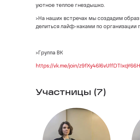
уютное теплое гнездышко.
>На наших встречах мы создадим образ 
делиться лайф-хаками по организации
>Группа ВК
https://vk.me/join/z9fXy46l6vUffDTIxqY6
Участницы (7)