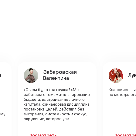
Забаровская
а
Лу
Валентина
>О чём будет эта группа? >Мы
Классическая
работаем с темами: планирование
по методолог
бюджета, выстраивание личного
капитала, финансовая дисциплина,
постановка целей, действия без
ему
выгорания, системность и фокус,
окружение, которое уси...
Посмотреть
Посмотр