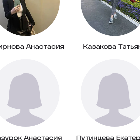
рнова Анастасия
Казакова Татья
зурок Анастасия
Путинцева Екате