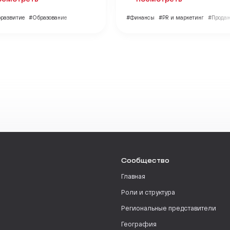
развитие
#Образование
#Финансы
#PR и маркетинг
#Прода
Сообщество
Главная
Роли и структура
Региональные представители
География