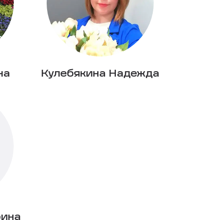
на
Кулебякина Надежда
рина