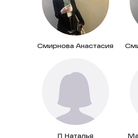
Смирнова Анастасия
Сми
П Наталья
Ма