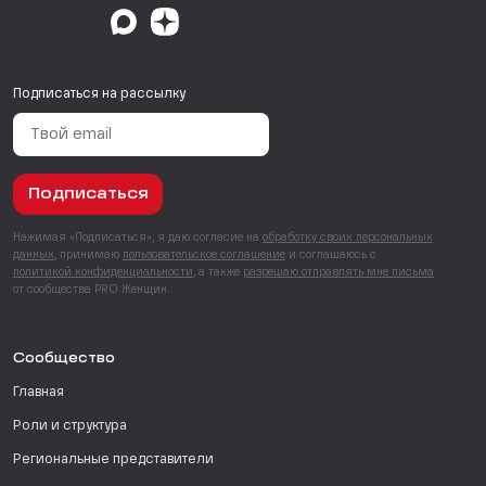
Подписаться на рассылку
Подписаться
Нажимая «Подписаться», я даю согласие на
обработку своих персональных
данных
, принимаю
пользовательское соглашение
и соглашаюсь с
политикой конфиденциальности
, а также
разрешаю отправлять мне письма
от сообщества PRO Женщин.
Сообщество
Главная
Роли и структура
Региональные представители