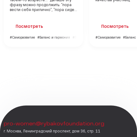
твоём-то возрасте..." Дальше эту
качества участниц.
фразу можно продолжить: "пора
вести себя прилично", "пора сиде...
Посмотреть
Посмотреть
#Саморазвитие
#Баланс и гармония
#Психология
#Саморазвитие
#Баланс
pro-women@rybakovfoundation.org
г. Москва, Ленинградский проспект, дом 36, стр. 11