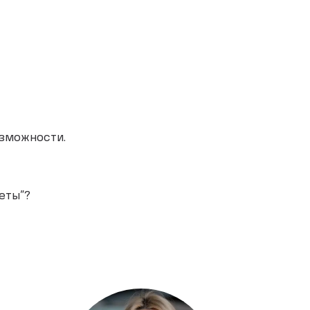
озможности.
еты”?