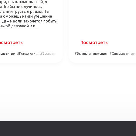
 тридевять земель, знай, я
.Что бы ни случилось,
ть или грусть, я рядом. Ты
да сможешь найти утешение
. Даже если захочется побыть
ькой девочкой и п...
осмотреть
Посмотреть
развитие
#Психология
#Здоровье
#Баланс и гармония
#Саморазвитие