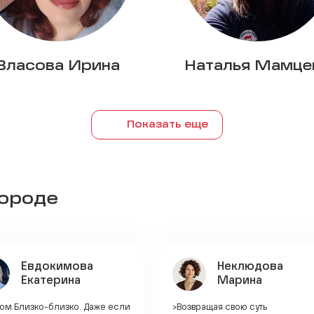
Власова Ирина
Наталья Мамце
Показать еще
городе
Евдокимова
Неклюдова
Екатерина
Марина
дом.Близко-близко. Даже если
>Возвращая свою суть