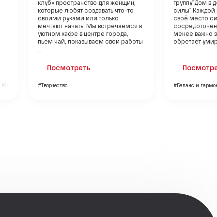
клуб» пространство для женщин,
группу"Дом в 
которые любят создавать что-то
силы".Каждой 
своими руками или только
своё место си
мечтают начать. Мы встречаемся в
сосредоточени
уютном кафе в центре города,
менее важно з
пьём чай, показываем свои работы
обретает умир
...
Посмотреть
Посмотр
#Психология
#Творчество
#Баланс и гармо