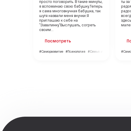
просто поговорить. В такие минуты,
ты за
я вспоминаю свою бабушку.Теперь
рядом
я сама многовнучная бабушка, так
радос
шутя назвали меня внучки.Я
всег
приглашаю к себе на
здесь
"Завалинку"Выслушать, согреть
мален
своим...
Посмотреть
П
#Саморазвитие
#Психология
#Семья и дети
#Само