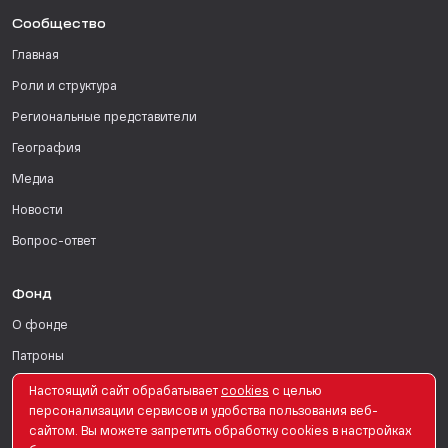
Сообщество
Главная
Роли и структура
Региональные представители
География
Медиа
Новости
Вопрос-ответ
Фонд
О фонде
Патроны
Поддержать
Настоящий сайт обрабатывает
сookies
с целью
персонализации сервисов и удобства пользования веб-
Для СМИ
сайтом. Вы можете запретить обработку сookies в настройках