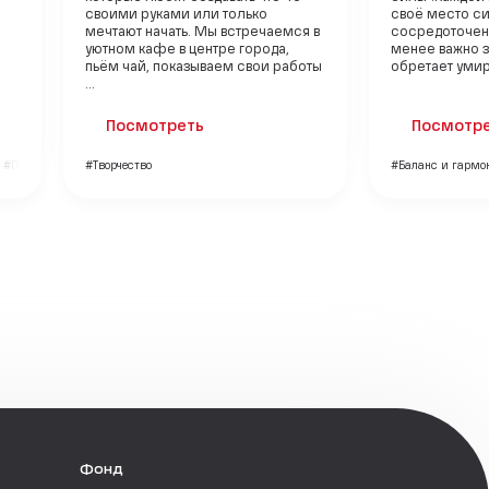
своими руками или только
своё место си
мечтают начать. Мы встречаемся в
сосредоточени
уютном кафе в центре города,
менее важно з
пьём чай, показываем свои работы
обретает умир
...
Посмотреть
Посмотр
#Психология
#Творчество
#Баланс и гармо
Фонд