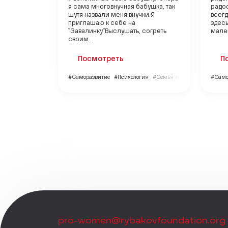
я сама многовнучная бабушка, так
радос
шутя назвали меня внучки.Я
всег
приглашаю к себе на
здесь
"Завалинку"Выслушать, согреть
мален
своим...
Посмотреть
П
#Саморазвитие
#Психология
#Семья и дети
#Само
pro-women@rybakovfoundation.org