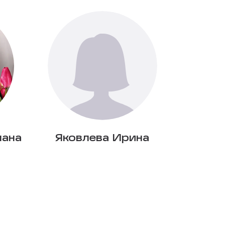
лана
Яковлева Ирина