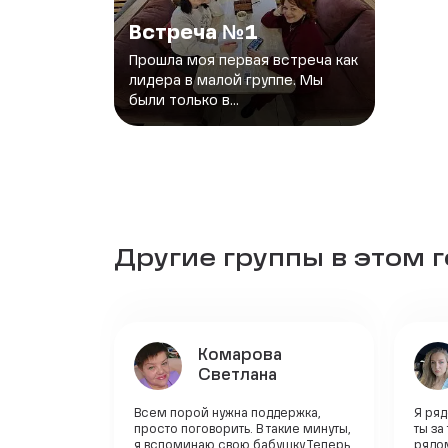
Встреча №1
Прошла моя первая встреча как
лидера в малой группе. Мы
были только в...
Другие группы в этом 
Комарова
Светлана
Всем порой нужна поддержка,
Я ря
просто поговорить. В такие минуты,
ты за
я вспоминаю свою бабушку.Теперь
рядом