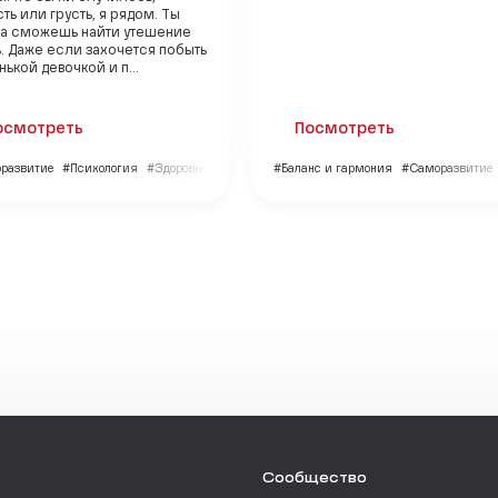
ть или грусть, я рядом. Ты
да сможешь найти утешение
. Даже если захочется побыть
ькой девочкой и п...
осмотреть
Посмотреть
развитие
#Психология
#Здоровье
#Баланс и гармония
#Саморазвитие
Сообщество