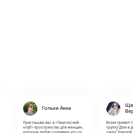
Ще
Гольке Анна
Ве
Приглашаю вас в «Творческий
Всем привет! 
клуб» пространство для женщин,
группу"Дом в 
которые любят создавать что-то
силы".Каждой 