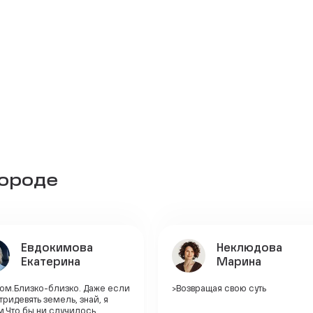
городе
Евдокимова
Неклюдова
Екатерина
Марина
дом.Близко-близко. Даже если
>Возвращая свою суть
 тридевять земель, знай, я
.Что бы ни случилось,