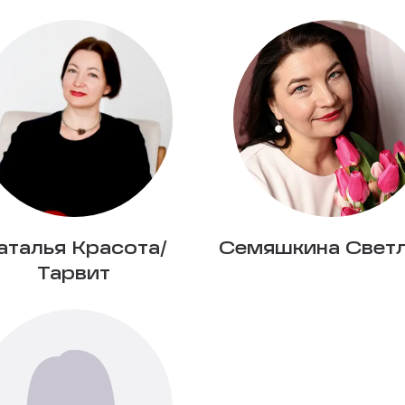
аталья Красота/
Семяшкина Свет
Тарвит