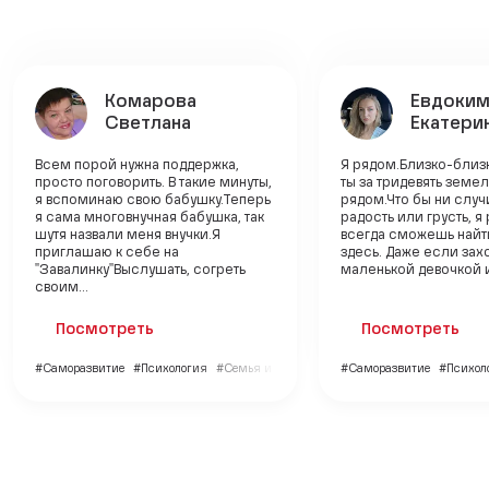
Комарова
Евдоки
Светлана
Екатери
Всем порой нужна поддержка,
Я рядом.Близко-близ
просто поговорить. В такие минуты,
ты за тридевять земель
я вспоминаю свою бабушку.Теперь
рядом.Что бы ни случ
я сама многовнучная бабушка, так
радость или грусть, я
шутя назвали меня внучки.Я
всегда сможешь найт
приглашаю к себе на
здесь. Даже если зах
"Завалинку"Выслушать, согреть
маленькой девочкой и 
своим...
Посмотреть
Посмотреть
#Саморазвитие
#Психология
#Семья и дети
#Саморазвитие
#Психол