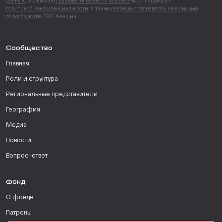
данных
, принимаю
пользовательское соглашение
и соглашаюсь с
политикой конфиденциальности
, а также
разрешаю отправлять мне письма
от сообщества PRO Женщин.
Сообщество
Главная
Роли и структура
Региональные представители
География
Медиа
Новости
Вопрос-ответ
Фонд
О фонде
Патроны