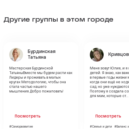
Другие группы в этом городе
Бурдинская
Кривцов
Татьяна
Мастерская Бурдинской
Меня зовут Юлия, и я
ТатьяныВместе мы будем расти как
детей. Я знаю, как ва
Лидеры и проживать в малых
в первые годы жизни
кругах Методологию, чтобы она
когда они ещё не ходя
стала частью нашего
сад, но уже нуждаютс
мышления.Добро пожаловать!
Поэтому я создала с
для мам, которые ст...
Посмотреть
Посмотреть
#Саморазвитие
#Семья и дети
#Баланс 