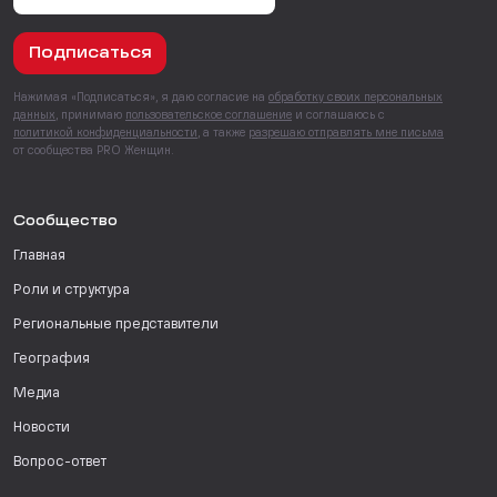
Подписаться
Нажимая «Подписаться», я даю согласие на
обработку своих персональных
данных
, принимаю
пользовательское соглашение
и соглашаюсь с
политикой конфиденциальности
, а также
разрешаю отправлять мне письма
от сообщества PRO Женщин.
Сообщество
Главная
Роли и структура
Региональные представители
География
Медиа
Новости
Вопрос-ответ