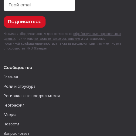
Подписаться
Нажимая «Подписаться», я даю согласие на
обработку своих персональных
данных
, принимаю
пользовательское соглашение
и соглашаюсь с
политикой конфиденциальности
, а также
разрешаю отправлять мне письма
от сообщества PRO Женщин.
Сообщество
Главная
Роли и структура
Региональные представители
География
Медиа
Новости
Вопрос-ответ