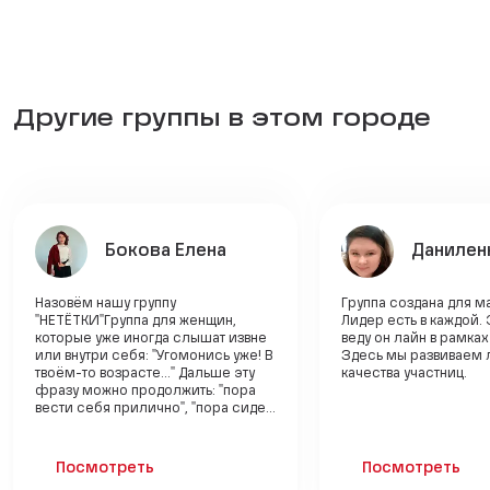
Другие группы в этом городе
Бокова Елена
Данилен
Назовём нашу группу
Группа создана для 
"НЕТЁТКИ"Группа для женщин,
Лидер есть в каждой. 
которые уже иногда слышат извне
веду он лайн в рамка
или внутри себя: "Угомонись уже! В
Здесь мы развиваем
твоём-то возрасте..." Дальше эту
качества участниц.
фразу можно продолжить: "пора
вести себя прилично", "пора сиде...
Посмотреть
Посмотреть