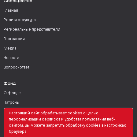
Сообщество
Главная
Роли и структура
Региональные представители
География
Медиа
Новости
Вопрос-ответ
Фонд
О фонде
Патроны
Поддержать
Настоящий сайт обрабатывает
сookies
с целью
персонализации сервисов и удобства пользования веб-
Для СМИ
сайтом. Вы можете запретить обработку сookies в настройках
браузера