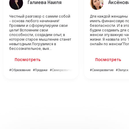
Галиева Наиля
Аксёнов
Честный разговор с самим собой
Для каждой женщины 
- основа любого начинания!
иметь финансовую п
Проявим и сформулируем свои
безопасности. И в эт
цели! Вспомним свои
будем создавать для 
способности, создадим опыт, в
женски эту важную ча
котором старое мышление станет
жизни. Я назвала это
невыгодным.Погрузимся в
онлайн по женски"Пог
бессознательное, выя...
Посмотреть
Посмотреть
#Образование
#Продажи
#Саморазвитие
#Саморазвитие
#Запуск 