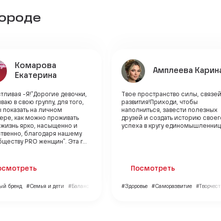
городе
Комарова
Амплеева Карин
Екатерина
тливая -Я!"Дорогие девочки,
Твое пространство силы, связей
ваю в свою группу, для того,
развития!Приходи, чтобы
 показать на личном
наполниться, завести полезных
ере, как можно проживать
друзей и создать историю своег
 жизнь ярко, насыщенно и
успеха в кругу единомышленниц
ственно, благодаря нашему
ществу PRO женщин". Эта г...
осмотреть
Посмотреть
ый бренд
#Семья и дети
#Баланс и гармония
#Здоровье
#Саморазвитие
#Творчест