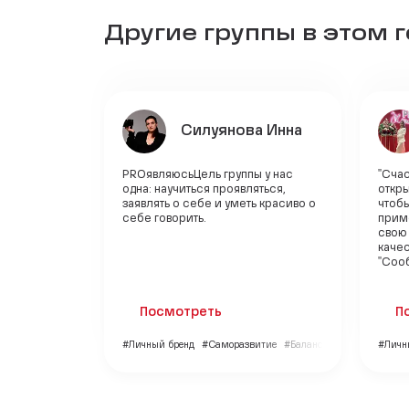
Другие группы в этом 
Силуянова Инна
PROявляюсьЦель группы у нас
"Счас
одна: научиться проявляться,
откры
заявлять о себе и уметь красиво о
чтобы
себе говорить.
прим
свою
каче
"Сооб
Посмотреть
П
#Личный бренд
#Саморазвитие
#Баланс и гармония
#Личн