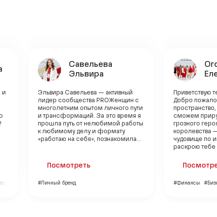
Савельева
Ог
а
Эльвира
Ел
 и
Эльвира Савельева — активный
Приветствую т
лидер сообщества PROЖенщин с
Добро пожало
многолетним опытом личного пути
пространство,
о
и трансформаций. За это время я
сможем приру
!
прошла путь от нелюбимой работы
грозного гер
к любимому делу и формату
королевства 
«работаю на себя», познакомила...
чудовище по и
раскрою тебе в
Посмотреть
Посмотр
во
#Личный бренд
#Финансы
#Биз