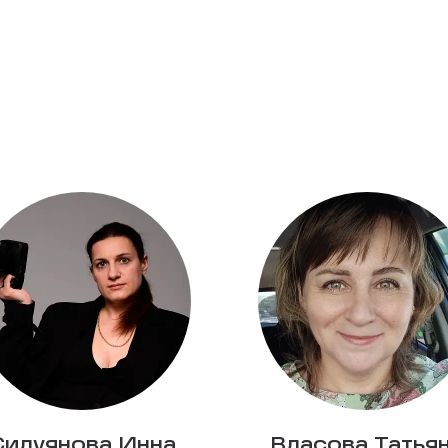
Силуянова Инна
Власова Татья