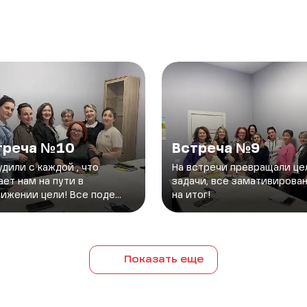
треча №10
Встреча №9
дили с каждой , что
На встречи превращали це
ет нам на пути в
задачи, все замативирова
ижении цели! Все поде...
на итог!
Показать еще