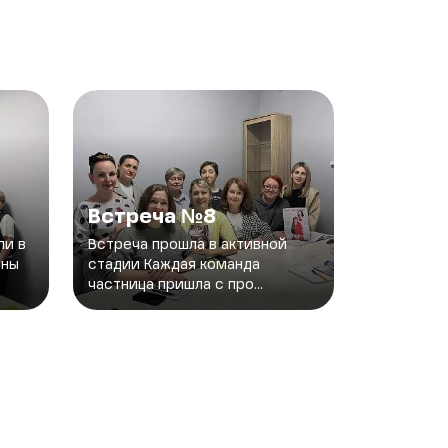
Встреча №8
ли в
Встреча прошла в активной
нны
стадии Каждая команда
частница пришла с про...