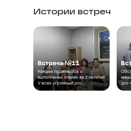
Истории встреч
Встреча №11
Вс
Каждая поделилась о
Обсу
выполненых планах за 2 нелели!
меша
У всех огромный рос...
дост