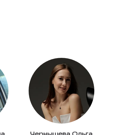
на
Чернышева Ольга