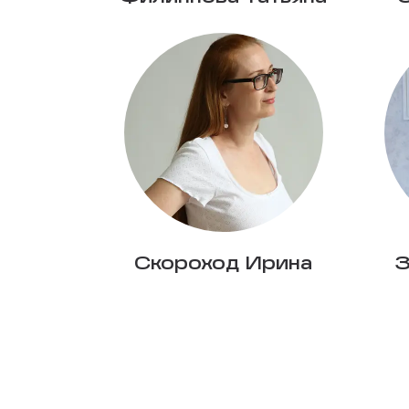
Скороход Ирина
З