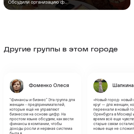
Обсудили организацию ф...
Другие группы в этом городе
Фоменко Олеся
Шапкина
"Финансы и бизнес" Эта группа для
«Новый город- новый 
женщин - предпринимателей,
круг — для женщин, к
которые ещё не управляют
переехали в новый гор
бизнесом на основе цифр. На
Оренбурга в Москву) 
простом языке обсудим, как вести
время всё еще чувству
финансы в компании, чтобы
старые связи осталис
доходы росли и нервная система
новые еще не сложили
была в...