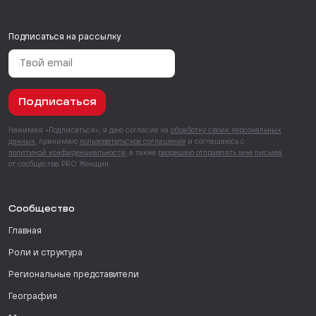
Подписаться на рассылку
Подписаться
Нажимая «Подписаться», я даю согласие на
обработку своих персональных
данных
, принимаю
пользовательское соглашение
и соглашаюсь с
политикой конфиденциальности
, а также
разрешаю отправлять мне письма
от сообщества PRO Женщин.
Сообщество
Главная
Роли и структура
Региональные представители
География