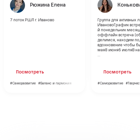
Рюжина Елена
Коньков
7 поток РШЛ г. Иваново
Группа для активных л
ИвановоГрафик встр
й понедельник месяца
оффлайн встреча (о
делимся, находим по
вдохновение чтобы б
мая8 июня6 июляВ на
...
Посмотреть
Посмотреть
#Саморазвитие
#Баланс и гармония
#Саморазвитие
#Творчес