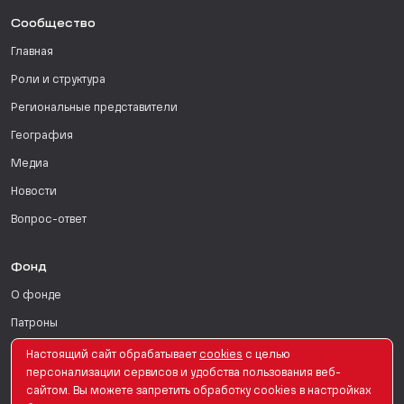
Сообщество
Главная
Роли и структура
Региональные представители
География
Медиа
Новости
Вопрос-ответ
Фонд
О фонде
Патроны
Поддержать
Настоящий сайт обрабатывает
сookies
с целью
персонализации сервисов и удобства пользования веб-
Для СМИ
сайтом. Вы можете запретить обработку сookies в настройках