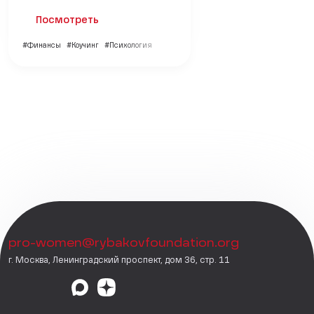
Посмотреть
#Финансы
#Коучинг
#Психология
pro-women@rybakovfoundation.org
г. Москва, Ленинградский проспект, дом 36, стр. 11