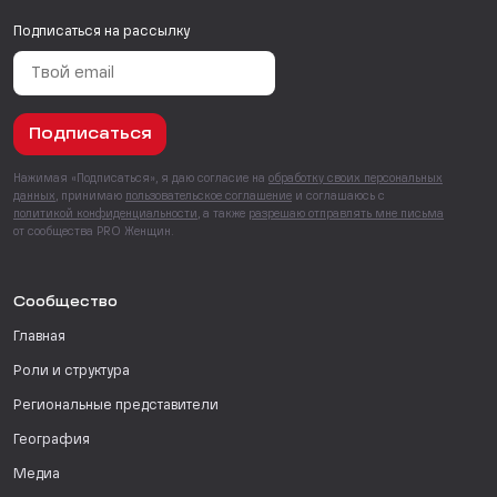
Подписаться на рассылку
Подписаться
Нажимая «Подписаться», я даю согласие на
обработку своих персональных
данных
, принимаю
пользовательское соглашение
и соглашаюсь с
политикой конфиденциальности
, а также
разрешаю отправлять мне письма
от сообщества PRO Женщин.
Сообщество
Главная
Роли и структура
Региональные представители
География
Медиа