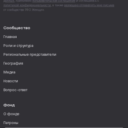
данных
, принимаю
пользовательское соглашение
и соглашаюсь с
политикой конфиденциальности
, а также
разрешаю отправлять мне письма
от сообщества PRO Женщин.
Сообщество
Главная
Роли и структура
Региональные представители
География
Медиа
Новости
Вопрос-ответ
Фонд
О фонде
Патроны