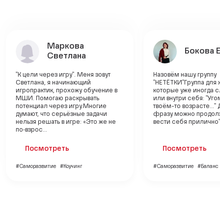
Маркова
Бокова 
Светлана
"К цели через игру". Меня зовут
Назовём нашу группу
Светлана, я начинающий
"НЕТЁТКИ"Группа для
игропрактик, прохожу обучение в
которые уже иногда 
МШИ. Помогаю раскрывать
или внутри себя: "Уго
потенциал через игру.Многие
твоём-то возрасте..."
думают, что серьёзные задачи
фразу можно продолж
нельзя решать в игре: «Это же не
вести себя прилично",
по‑взрос...
Посмотреть
Посмотреть
#Саморазвитие
#Коучинг
#Саморазвитие
#Баланс