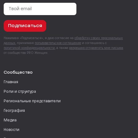
Подписаться
Нажимая «Подписаться», я даю согласие на
обработку своих персональных
данных
, принимаю
пользовательское соглашение
и соглашаюсь с
политикой конфиденциальности
, а также
разрешаю отправлять мне письма
от сообщества PRO Женщин.
Сообщество
Главная
Роли и структура
Региональные представители
География
Медиа
Новости