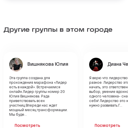
Другие группы в этом городе
Вишнякова Юлия
Диана Ч
Эта группа создана для
Я верю что лидерство
прохождения марафона «Лидер
разное. Лидерство эт
есть в каждой». Встречаемся
начать, это ответстве
онлайн.Лидер группы номер 20
выбор, умение вдохно
Юлия Вишнякова. Рада
одного человека- сн
приветствовать всех
себя! Лидерство это н
участниц.Впереди нас ждет
нужно развивать.Г...
мощный месяц трансформации.
Мы буде...
Посмотреть
Посмотреть