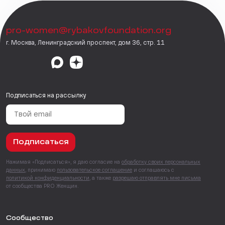
pro-women@rybakovfoundation.org
г. Москва, Ленинградский проспект, дом 36, стр. 11
Подписаться на рассылку
Подписаться
Нажимая «Подписаться», я даю согласие на
обработку своих персональных
данных
, принимаю
пользовательское соглашение
и соглашаюсь с
политикой конфиденциальности
, а также
разрешаю отправлять мне письма
от сообщества PRO Женщин.
Сообщество