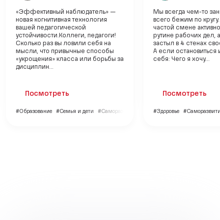
«Эффективный наблюдатель» —
Мы всегда чем-то зан
новая когнитивная технология
всего бежим по кругу.
вашей педагогической
частой смене активнос
устойчивости.Коллеги, педагоги!
рутине рабочих дел, а
Сколько раз вы ловили себя на
застыл в 4 стенах св
мысли, что привычные способы
А если остановиться 
«укрощения» класса или борьбы за
себя: Чего я хочу...
дисциплин...
Посмотреть
Посмотреть
#Образование
#Семья и дети
#Саморазвитие
#Здоровье
#Саморазвит