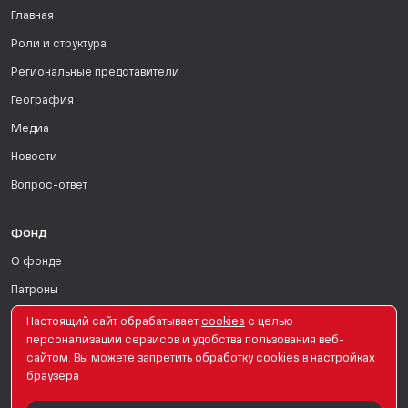
Главная
Роли и структура
Региональные представители
География
Медиа
Новости
Вопрос-ответ
Фонд
О фонде
Патроны
Поддержать
Настоящий сайт обрабатывает
сookies
с целью
персонализации сервисов и удобства пользования веб-
Для СМИ
сайтом. Вы можете запретить обработку сookies в настройках
браузера
English Version