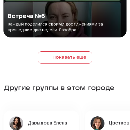
Встреча №6
Каждый поделился своими достижениями за
прошедшие две недели. Разобра...
Показать еще
Другие группы в этом городе
Давыдова Елена
Цветков