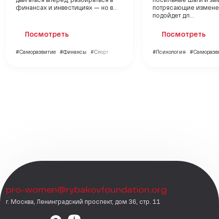
двигаться вперёд, разбираться в
посильные шаги и за
финансах и инвестициях — но в...
потрясающие измене
подойдет дл...
Посмотреть
Посмотреть
#Саморазвитие
#Финансы
#Спорт
#Психология
#Саморазв
pro-women@rybakovfoundation.org
г. Москва, Ленинградский проспект, дом 36, стр. 11