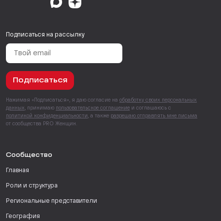
Подписаться на рассылку
Подписаться
Нажимая «Подписаться», я даю согласие на
обработку своих персональных
данных
, принимаю
пользовательское соглашение
и соглашаюсь с
политикой конфиденциальности
, а также
разрешаю отправлять мне письма
от сообщества PRO Женщин.
Сообщество
Главная
Роли и структура
Региональные представители
География