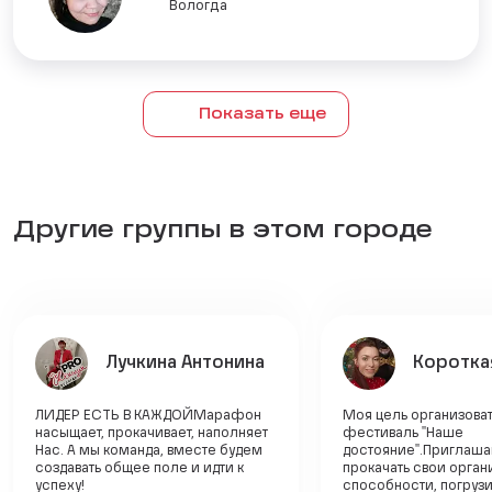
Вологда
Показать еще
Другие группы в этом городе
Лучкина Антонина
Коротка
ЛИДЕР ЕСТЬ В КАЖДОЙМарафон
Моя цель организоват
насыщает, прокачивает, наполняет
фестиваль "Наше
Нас. А мы команда, вместе будем
достояние".Приглаш
создавать общее поле и идти к
прокачать свои орган
успеху!
способности, погрузи