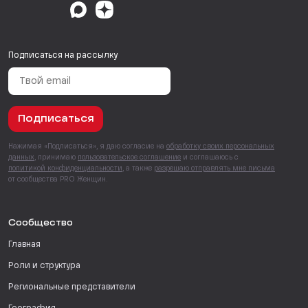
Подписаться на рассылку
Подписаться
Нажимая «Подписаться», я даю согласие на
обработку своих персональных
данных
, принимаю
пользовательское соглашение
и соглашаюсь с
политикой конфиденциальности
, а также
разрешаю отправлять мне письма
от сообщества PRO Женщин.
Сообщество
Главная
Роли и структура
Региональные представители