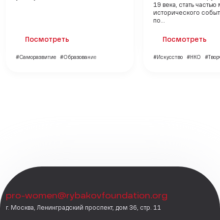
19 века, стать часть
исторического событ
по...
Посмотреть
Посмотреть
#Саморазвитие
#Образование
#Искусство
#НКО
#Твор
pro-women@rybakovfoundation.org
г. Москва, Ленинградский проспект, дом 36, стр. 11