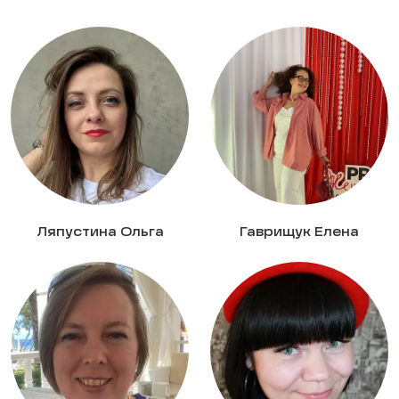
Ляпустина Ольга
Гаврищук Елена