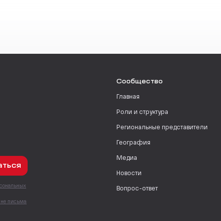
Сообщество
Главная
Роли и структура
Региональные представители
География
Медиа
аться
Новости
рсональных
Вопрос-ответ
с
мне письма