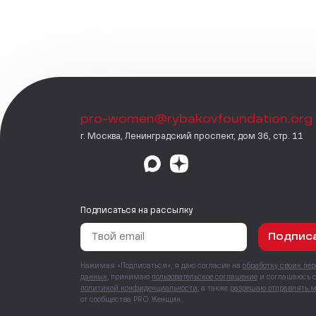
pro-women@rybakovfoundation.org
г. Москва, Ленинградский проспект, дом 36, стр. 11
Подписаться на рассылку
Подпис
Нажимая «Подписаться», я даю согласие на
обработку своих пе
данных
, принимаю
пользовательское соглашение
и соглашаюсь 
политикой конфиденциальности
, а также
разрешаю отправлять 
от сообщества PRO Женщин.