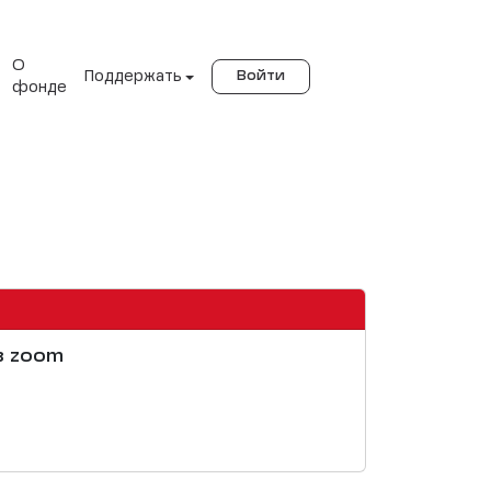
О
Поддержать
Войти
фонде
в zoom