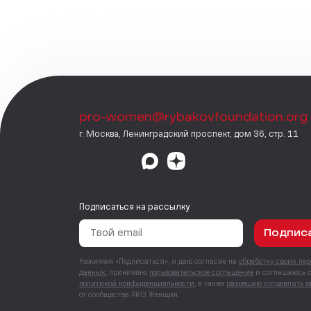
pro-women@rybakovfoundation.org
г. Москва, Ленинградский проспект, дом 36, стр. 11
Подписаться на рассылку
Подпис
Нажимая «Подписаться», я даю согласие на
обработку своих пе
данных
, принимаю
пользовательское соглашение
и соглашаюсь 
политикой конфиденциальности
, а также
разрешаю отправлять 
от сообщества PRO Женщин.