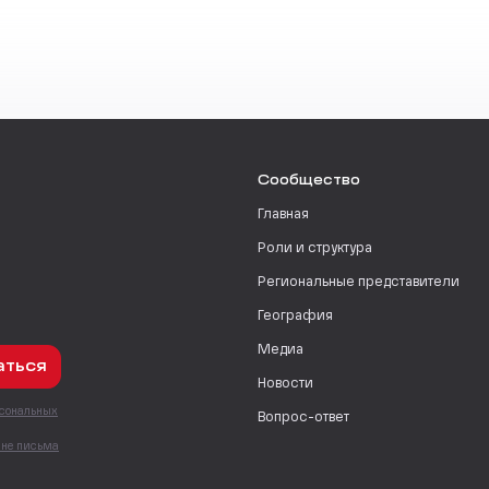
Сообщество
Главная
Роли и структура
Региональные представители
География
Медиа
аться
Новости
рсональных
Вопрос-ответ
с
мне письма