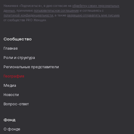
Нажимая «Подписаться», я даю согласие на
обработку своих персональных
данных
, принимаю
пользовательское соглашение
и соглашаюсь с
политикой конфиденциальности
, а также
разрешаю отправлять мне письма
от сообщества PRO Женщин.
Сообщество
Главная
Роли и структура
Региональные представители
География
Медиа
Новости
Вопрос-ответ
Фонд
О фонде