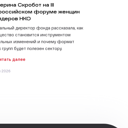
ерина Скробот на III
российском форуме женщин
идеров НКО
альный директор фонда рассказала, как
щество становится инструментом
льных изменений и почему формат
 групп будет полезен сектору.
итать далее
я 2026