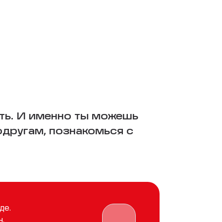
ть. И именно ты можешь
одругам, познакомься с
де.
.