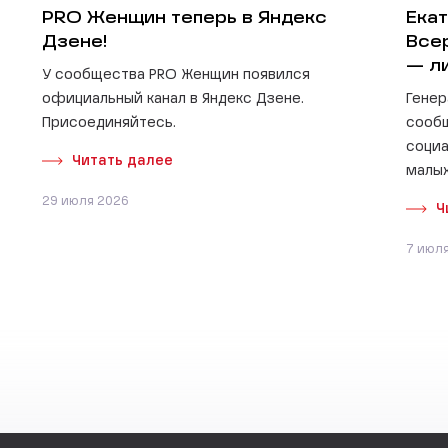
PRO Женщин теперь в Яндекс
Екат
Дзене!
Все
— л
У сообщества PRO Женщин появился
официальный канал в Яндекс Дзене.
Генер
Присоединяйтесь.
сооб
социа
Читать далее
малых
29 июля 2026
Ч
7 июл