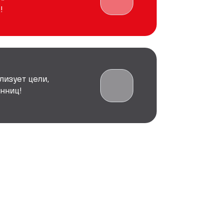
!
лизует цели,
нниц!