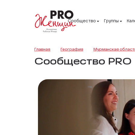
Сообщество
Группы
Кал
Главная
География
Мурманская област
Сообщество PRO Ж