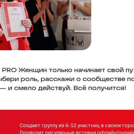
 PRO Женщин только начинает свой пу
Выбери роль, расскажи о сообществе п
 и смело действуй. Всё получится!
Создает группу из 6-12 участниц в своем горо
Проводит регулярные встречи офлайн/онлайн