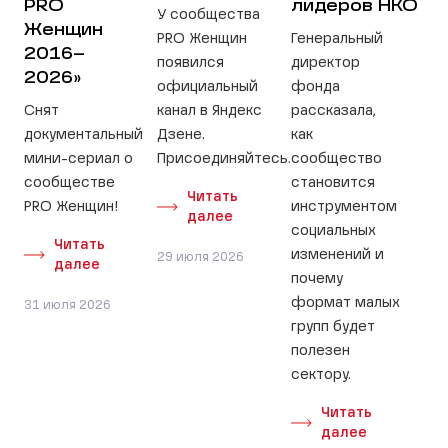
PRO
лидеров НКО
У сообщества
Женщин
PRO Женщин
Генеральный
2016–
появился
директор
2026»
официальный
фонда
Снят
канал в Яндекс
рассказала,
документальный
Дзене.
как
мини-сериал о
Присоединяйтесь.
сообщество
сообществе
становится
Читать
PRO Женщин!
инструментом
далее
социальных
Читать
изменений и
29 июля 2026
далее
почему
формат малых
31 июля 2026
групп будет
полезен
сектору.
Читать
далее