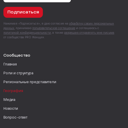
Подписаться
Нажимая «Подписаться», я даю согласие на
обработку своих персональных
данных
, принимаю
пользовательское соглашение
и соглашаюсь с
политикой конфиденциальности
, а также
разрешаю отправлять мне письма
от сообщества PRO Женщин.
Сообщество
Главная
Роли и структура
Региональные представители
География
Медиа
Новости
Вопрос-ответ