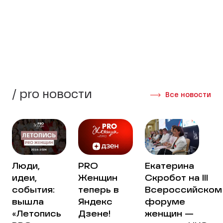
стороны своей жизни.
Создать группу
Интервью участниц
/ pro новости
Все новости
Люди,
PRO
Екатерина
идеи,
Женщин
Скробот на III
события:
теперь в
Всероссийском
вышла
Яндекс
форуме
«Летопись
Дзене!
женщин —