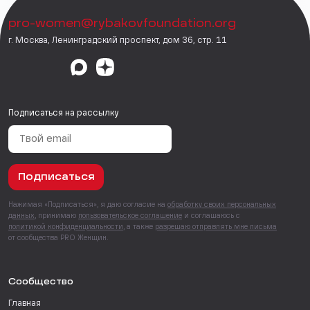
pro-women@rybakovfoundation.org
г. Москва, Ленинградский проспект, дом 36, стр. 11
Подписаться на рассылку
Подписаться
Нажимая «Подписаться», я даю согласие на
обработку своих персональных
данных
, принимаю
пользовательское соглашение
и соглашаюсь с
политикой конфиденциальности
, а также
разрешаю отправлять мне письма
от сообщества PRO Женщин.
Сообщество
Главная