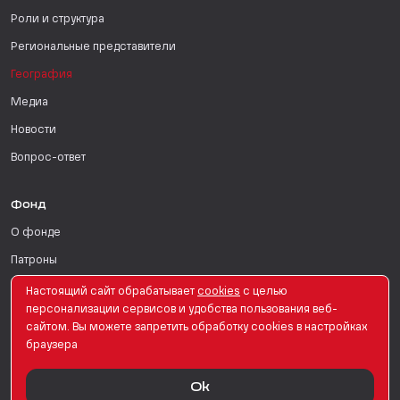
Роли и структура
Региональные представители
География
Медиа
Новости
Вопрос-ответ
Фонд
О фонде
Патроны
Поддержать
Настоящий сайт обрабатывает
сookies
с целью
персонализации сервисов и удобства пользования веб-
Для СМИ
сайтом. Вы можете запретить обработку сookies в настройках
браузера
English Version
Ok
© PRO Женщин. Все права защищены. 2026