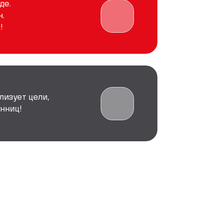
де.
.
!
лизует цели,
нниц!