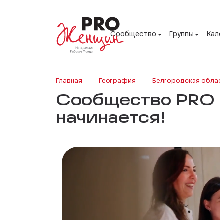
Сообщество
Группы
Кал
Главная
География
Белгородская обла
Сообщество PRO Ж
начинается!