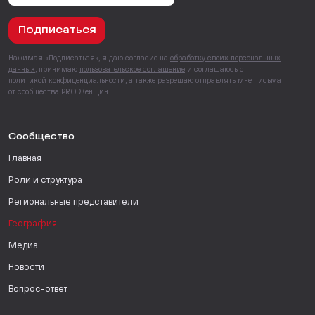
Подписаться
Нажимая «Подписаться», я даю согласие на
обработку своих персональных
данных
, принимаю
пользовательское соглашение
и соглашаюсь с
политикой конфиденциальности
, а также
разрешаю отправлять мне письма
от сообщества PRO Женщин.
Сообщество
Главная
Роли и структура
Региональные представители
География
Медиа
Новости
Вопрос-ответ