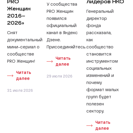
PRO
лидеров НКО
У сообщества
Женщин
PRO Женщин
Генеральный
2016–
появился
директор
2026»
официальный
фонда
Снят
канал в Яндекс
рассказала,
документальный
Дзене.
как
мини-сериал о
Присоединяйтесь.
сообщество
сообществе
становится
Читать
PRO Женщин!
инструментом
далее
социальных
Читать
изменений и
29 июля 2026
далее
почему
формат малых
31 июля 2026
групп будет
полезен
сектору.
Читать
далее