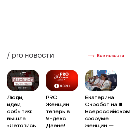
стороны своей жизни.
Создать группу
Интервью участниц
/ pro новости
Все новости
Люди,
PRO
Екатерина
идеи,
Женщин
Скробот на III
события:
теперь в
Всероссийском
вышла
Яндекс
форуме
«Летопись
Дзене!
женщин —