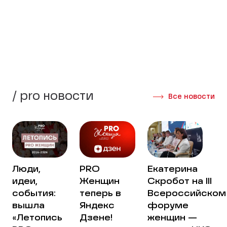
стороны своей жизни.
Создать группу
Интервью участниц
/ pro новости
Все новости
Люди,
PRO
Екатерина
идеи,
Женщин
Скробот на III
события:
теперь в
Всероссийском
вышла
Яндекс
форуме
«Летопись
Дзене!
женщин —