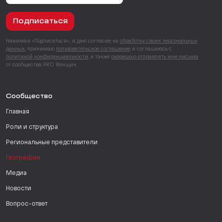
Подписаться
Нажимая «Подписаться», я даю согласие на
обработку своих персональных
данных
, принимаю
пользовательское соглашение
и соглашаюсь с
политикой конфиденциальности
, а также
разрешаю отправлять мне письма
от сообщества PRO Женщин.
Сообщество
Главная
Роли и структура
Региональные представители
География
Медиа
Новости
Вопрос-ответ