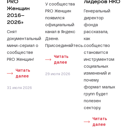
PRO
лидеров НКО
У сообщества
Женщин
PRO Женщин
Генеральный
2016–
появился
директор
2026»
официальный
фонда
Снят
канал в Яндекс
рассказала,
документальный
Дзене.
как
мини-сериал о
Присоединяйтесь.
сообщество
сообществе
становится
Читать
PRO Женщин!
инструментом
далее
социальных
Читать
изменений и
29 июля 2026
далее
почему
формат малых
31 июля 2026
групп будет
полезен
сектору.
Читать
далее